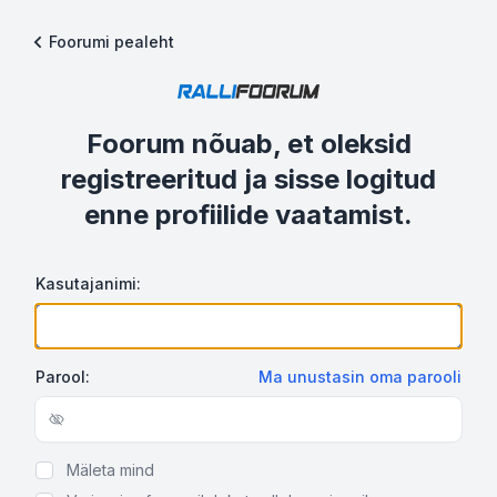
Foorumi pealeht
Foorum nõuab, et oleksid
registreeritud ja sisse logitud
enne profiilide vaatamist.
Kasutajanimi:
Parool:
Ma unustasin oma parooli
Show/hide password
Mäleta mind