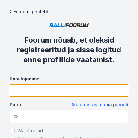
Foorumi pealeht
Foorum nõuab, et oleksid
registreeritud ja sisse logitud
enne profiilide vaatamist.
Kasutajanimi:
Parool:
Ma unustasin oma parooli
Show/hide password
Mäleta mind