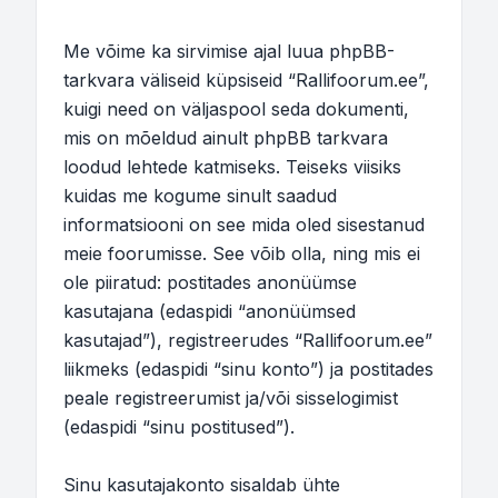
Me võime ka sirvimise ajal luua phpBB-
tarkvara väliseid küpsiseid “Rallifoorum.ee”,
kuigi need on väljaspool seda dokumenti,
mis on mõeldud ainult phpBB tarkvara
loodud lehtede katmiseks. Teiseks viisiks
kuidas me kogume sinult saadud
informatsiooni on see mida oled sisestanud
meie foorumisse. See võib olla, ning mis ei
ole piiratud: postitades anonüümse
kasutajana (edaspidi “anonüümsed
kasutajad”), registreerudes “Rallifoorum.ee”
liikmeks (edaspidi “sinu konto”) ja postitades
peale registreerumist ja/või sisselogimist
(edaspidi “sinu postitused”).
Sinu kasutajakonto sisaldab ühte