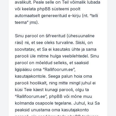
avalikult. Peale selle on Teil võimalik lubada
või keelata phpBB süsteemi poolt
automaatselt genereerituid e-kirju (nt. “telli
teema” jms).
Sinu parool on šifreeritud (ühesuunaline
räsi) nii, et see oleks turvaline. Siiski, on
soovitatav, et Sa ei kasutaks ühte ja sama
parooli üle mitme hulga veebilehtedel. Sinu
parool on mõeldud selleks, et saaksid
ligipääsu oma “Rallifoorum.ee”,
kasutajakontole. Seega palun hoia oma
parooli hoolikalt, ning mitte mingil juhul ei
küsi Teie käest kunagi parooli, olgu ta
“Rallifoorum.ee”, phpBB või mõne muu
kolmanda osapoole tegelane. Juhul, kui Sa
peaksid unustama oma kasutajakonto