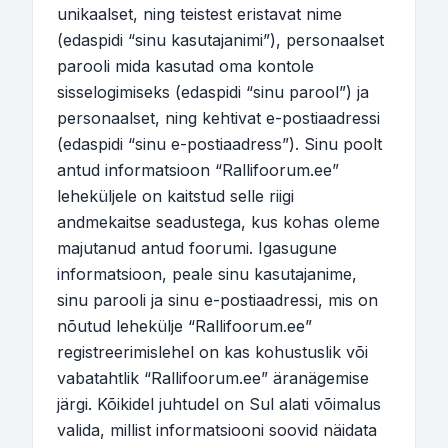
unikaalset, ning teistest eristavat nime
(edaspidi “sinu kasutajanimi”), personaalset
parooli mida kasutad oma kontole
sisselogimiseks (edaspidi “sinu parool”) ja
personaalset, ning kehtivat e-postiaadressi
(edaspidi “sinu e-postiaadress”). Sinu poolt
antud informatsioon “Rallifoorum.ee”
leheküljele on kaitstud selle riigi
andmekaitse seadustega, kus kohas oleme
majutanud antud foorumi. Igasugune
informatsioon, peale sinu kasutajanime,
sinu parooli ja sinu e-postiaadressi, mis on
nõutud lehekülje “Rallifoorum.ee”
registreerimislehel on kas kohustuslik või
vabatahtlik “Rallifoorum.ee” äranägemise
järgi. Kõikidel juhtudel on Sul alati võimalus
valida, millist informatsiooni soovid näidata