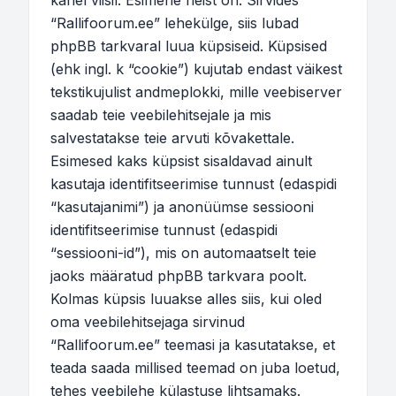
kahel viisil. Esimene neist on: Sirvides
“Rallifoorum.ee” lehekülge, siis lubad
phpBB tarkvaral luua küpsiseid. Küpsised
(ehk ingl. k “cookie”) kujutab endast väikest
tekstikujulist andmeplokki, mille veebiserver
saadab teie veebilehitsejale ja mis
salvestatakse teie arvuti kõvakettale.
Esimesed kaks küpsist sisaldavad ainult
kasutaja identifitseerimise tunnust (edaspidi
“kasutajanimi”) ja anonüümse sessiooni
identifitseerimise tunnust (edaspidi
“sessiooni-id”), mis on automaatselt teie
jaoks määratud phpBB tarkvara poolt.
Kolmas küpsis luuakse alles siis, kui oled
oma veebilehitsejaga sirvinud
“Rallifoorum.ee” teemasi ja kasutatakse, et
teada saada millised teemad on juba loetud,
tehes veebilehe külastuse lihtsamaks.