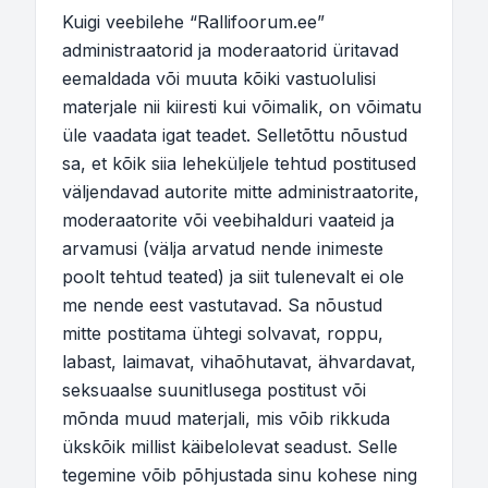
Kuigi veebilehe “Rallifoorum.ee”
administraatorid ja moderaatorid üritavad
eemaldada või muuta kõiki vastuolulisi
materjale nii kiiresti kui võimalik, on võimatu
üle vaadata igat teadet. Selletõttu nõustud
sa, et kõik siia leheküljele tehtud postitused
väljendavad autorite mitte administraatorite,
moderaatorite või veebihalduri vaateid ja
arvamusi (välja arvatud nende inimeste
poolt tehtud teated) ja siit tulenevalt ei ole
me nende eest vastutavad. Sa nõustud
mitte postitama ühtegi solvavat, roppu,
labast, laimavat, vihaõhutavat, ähvardavat,
seksuaalse suunitlusega postitust või
mõnda muud materjali, mis võib rikkuda
ükskõik millist käibelolevat seadust. Selle
tegemine võib põhjustada sinu kohese ning