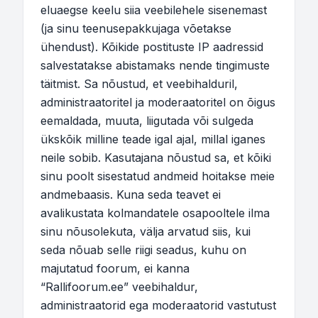
eluaegse keelu siia veebilehele sisenemast
(ja sinu teenusepakkujaga võetakse
ühendust). Kõikide postituste IP aadressid
salvestatakse abistamaks nende tingimuste
täitmist. Sa nõustud, et veebihalduril,
administraatoritel ja moderaatoritel on õigus
eemaldada, muuta, liigutada või sulgeda
ükskõik milline teade igal ajal, millal iganes
neile sobib. Kasutajana nõustud sa, et kõiki
sinu poolt sisestatud andmeid hoitakse meie
andmebaasis. Kuna seda teavet ei
avalikustata kolmandatele osapooltele ilma
sinu nõusolekuta, välja arvatud siis, kui
seda nõuab selle riigi seadus, kuhu on
majutatud foorum, ei kanna
“Rallifoorum.ee” veebihaldur,
administraatorid ega moderaatorid vastutust