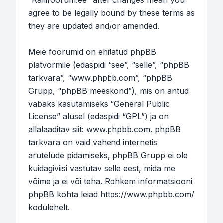
“Rallifoorum.ee” after changes mean you
agree to be legally bound by these terms as
they are updated and/or amended.
Meie foorumid on ehitatud phpBB
platvormile (edaspidi “see”, “selle”, “phpBB
tarkvara”, “www.phpbb.com”, “phpBB
Grupp, “phpBB meeskond”), mis on antud
vabaks kasutamiseks “
General Public
License
” alusel (edaspidi “GPL”) ja on
allalaaditav siit:
www.phpbb.com
. phpBB
tarkvara on vaid vahend internetis
arutelude pidamiseks, phpBB Grupp ei ole
kuidagiviisi vastutav selle eest, mida me
võime ja ei või teha. Rohkem informatsiooni
phpBB kohta leiad
https://www.phpbb.com/
kodulehelt.