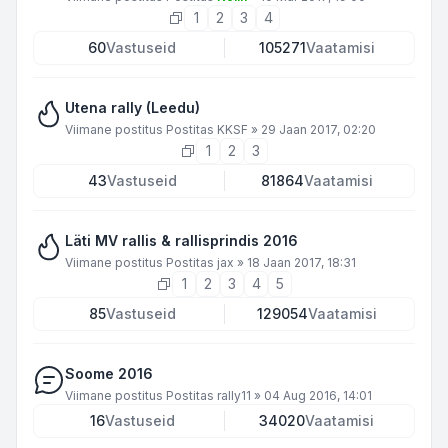
1
2
3
4
60
Vastuseid
105271
Vaatamisi
Utena rally (Leedu)
Viimane postitus Postitas
KKSF
»
29 Jaan 2017, 02:20
1
2
3
43
Vastuseid
81864
Vaatamisi
Läti MV rallis & rallisprindis 2016
Viimane postitus Postitas
jax
»
18 Jaan 2017, 18:31
1
2
3
4
5
85
Vastuseid
129054
Vaatamisi
Soome 2016
Viimane postitus Postitas
rally11
»
04 Aug 2016, 14:01
16
Vastuseid
34020
Vaatamisi