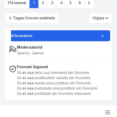
174 teemat
1
2
3
4
5
6
Tagasi foorumi esilehele
Hüppa
Information
Moderaatorid
Sparco
,
Jaanus
Foorumi õigused
Sa
ei saa
teha uusi teemasid siin foorumis
Sa
ei saa
postitustele vastata siin foorumis
Sa
ei saa
muuta oma postitusi siin foorumis
Sa
ei saa
kustutada oma postitusi siin foorumis
Sa
ei saa
postitada siin foorumis manuseid