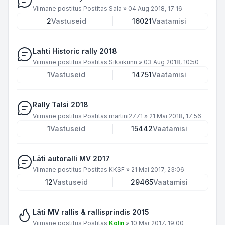
Viimane postitus Postitas
Sala
»
04 Aug 2018, 17:16
2
Vastuseid
16021
Vaatamisi
Lahti Historic rally 2018
Viimane postitus Postitas
Siksikunn
»
03 Aug 2018, 10:50
1
Vastuseid
14751
Vaatamisi
Rally Talsi 2018
Viimane postitus Postitas
martini2771
»
21 Mai 2018, 17:56
1
Vastuseid
15442
Vaatamisi
Läti autoralli MV 2017
Viimane postitus Postitas
KKSF
»
21 Mai 2017, 23:06
12
Vastuseid
29465
Vaatamisi
Läti MV rallis & rallisprindis 2015
Viimane postitus Postitas
Kolin
»
10 Mär 2017, 19:00