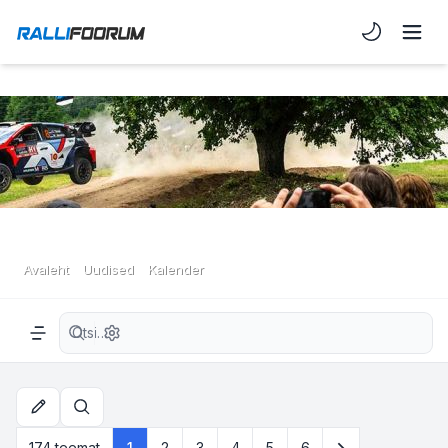
Light/Dark 
Avaleht
Uudised
Kalender
Täiendatud otsing
Navigation menu
Otsi
Järgmine
174 teemat
1
2
3
4
5
6