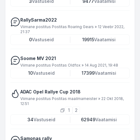
3
Vastuseid
9477
Vaatamisi
RallySarma2022
Viimane postitus Postitas
Roaring Gears
»
12 Veebr 2022,
21:37
0
Vastuseid
19915
Vaatamisi
Soome MV 2021
Viimane postitus Postitas
Oldfox
»
14 Aug 2021, 19:48
10
Vastuseid
17399
Vaatamisi
ADAC Opel Rallye Cup 2018
Viimane postitus Postitas
maailmameister
»
22 Okt 2018,
12:51
1
2
34
Vastuseid
62949
Vaatamisi
Samonas rally