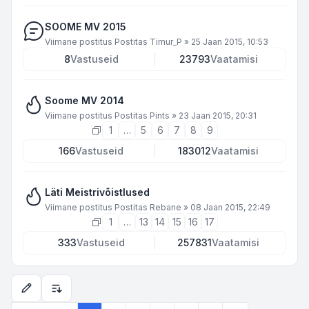
SOOME MV 2015
Viimane postitus Postitas
Timur_P
»
25 Jaan 2015, 10:53
8
Vastuseid
23793
Vaatamisi
Soome MV 2014
Viimane postitus Postitas
Pints
»
23 Jaan 2015, 20:31
1
…
5
6
7
8
9
166
Vastuseid
183012
Vaatamisi
Läti Meistrivõistlused
Viimane postitus Postitas
Rebane
»
08 Jaan 2015, 22:49
1
…
13
14
15
16
17
333
Vastuseid
257831
Vaatamisi
Kuvamise ja sorteerimise seaded
Järgmine