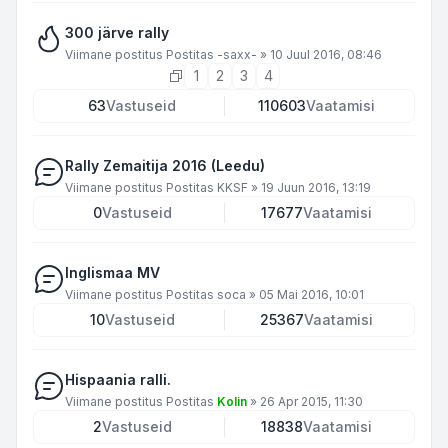
300 järve rally
Viimane postitus Postitas
-saxx-
»
10 Juul 2016, 08:46
1
2
3
4
63
Vastuseid
110603
Vaatamisi
Rally Zemaitija 2016 (Leedu)
Viimane postitus Postitas
KKSF
»
19 Juun 2016, 13:19
0
Vastuseid
17677
Vaatamisi
Inglismaa MV
Viimane postitus Postitas
soca
»
05 Mai 2016, 10:01
10
Vastuseid
25367
Vaatamisi
Hispaania ralli.
Viimane postitus Postitas
Kolin
»
26 Apr 2015, 11:30
2
Vastuseid
18838
Vaatamisi