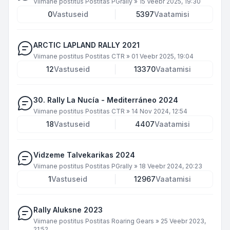
Viimane postitus Postitas
PGrally
»
15 Veebr 2025, 19:30
0
Vastuseid
5397
Vaatamisi
ARCTIC LAPLAND RALLY 2021
Viimane postitus Postitas
CTR
»
01 Veebr 2025, 19:04
12
Vastuseid
13370
Vaatamisi
30. Rally La Nucía - Mediterráneo 2024
Viimane postitus Postitas
CTR
»
14 Nov 2024, 12:54
18
Vastuseid
4407
Vaatamisi
Vidzeme Talvekarikas 2024
Viimane postitus Postitas
PGrally
»
18 Veebr 2024, 20:23
1
Vastuseid
12967
Vaatamisi
Rally Aluksne 2023
Viimane postitus Postitas
Roaring Gears
»
25 Veebr 2023,
21:52